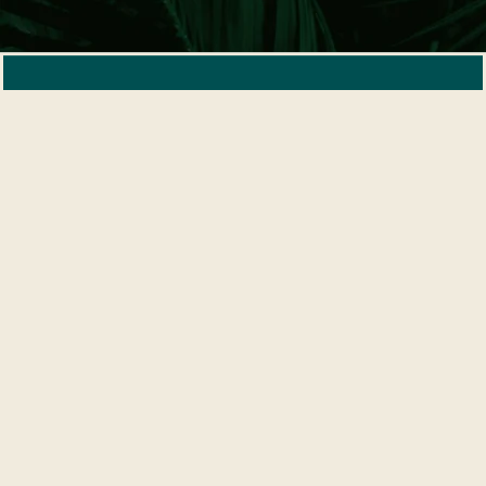
Retrouvez-nous
612 rue de la Chaude Rivière 59800, Lille
(Bâtiment Shake)
03 20 13 00 37
Prestataire du parking : PRIVÉ SHAKE
Réservation du parking en cliquant ici
Au prix de 3€ pour la soirée